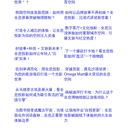
世界＂？
育空间
·
韩国空间改造新思路：如何用
·
如何让品牌故事不再枯燥？全
全息屏幕突破物理限制？
息投影：沉浸式讲述新答案！
·
数字客厅+文化地标：全息沉
·
打造令人难忘的体验：让全息
浸体验如何重塑城市空间，引
投影为你的空间注入灵魂
爆文旅与社交热度！
·
好故事+科技 = 文旅新未来？
·
下一个爆款打卡地？看全息投
全息投影如何让年轻人“沉
影如何“盘活”一个植物园
浸”买单！
·
告别单调亮化：用全息投影，
·
穿越货架，遇见沙漠绿洲：
为您的夜游项目打造一个光影
Omega Mart爆火背后的全息
世界
空间
·
从马德里古埃及展火爆，看全
·
揭秘迪拜打卡地：为什么这个
息投影如何成为吸引客流的“超
全息博物馆能让游客排队？
级引擎”
·
当图书馆变成魔法宇宙，当墙
·
让场地学会“自我更新”：全息
面化作词语森林…全息正重塑
投影赋能线下体验的持久生命
体验边界
力