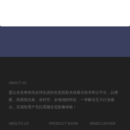
ABOUT US
盟云全息将依托全球先进的全息投影光场显示技术和云平台，以裸
眼，高视觉仿真、全时空、全地域的特征，一举解决五大行业痛
点，呈现给用户无比震撼全息影像体验！
ABOUTS US
PRODUCT SHOW
NEWS CENTER