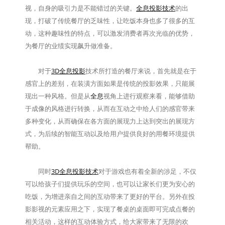
视，自身的吸引力是不能错过的关键。
全息投影技术
的出
现，打破了传统餐厅的乏味性，让吃饭本身也多了很多的互
动，这种趣味性的特点，可以激发消费者再次光临的优势，
为餐厅的业绩实现飙升做准备。
对于
3D全息投影
技术所打造的餐厅来说，首先就是在于
感官上的差别，在装潢方面如果是传统的投影效果，只能展
现出一种风格。但是从
全息
视角上进行观察来看，能够借助
于成像的风格进行转换，从而在互动之中给人们的感官带来
多种变化，从而确保在各方面的展现力上达到突出的展现方
式，为后续的智能互动以及给用户提供良好的用餐环境提供
帮助。
同时
3D全息投影技术
对于游戏也有着全新的涉足，不仅
可以给孩子们提供玩乐的空间，也可以让家长们更为安心的
吃饭，为增进亲自之间的互动带来了更好的平台。另外在投
影影视的元素应用之下，实现了餐桌的桌面即可完成点餐的
相关活动，这样的互动体验方式，给大家带来了无限的欢