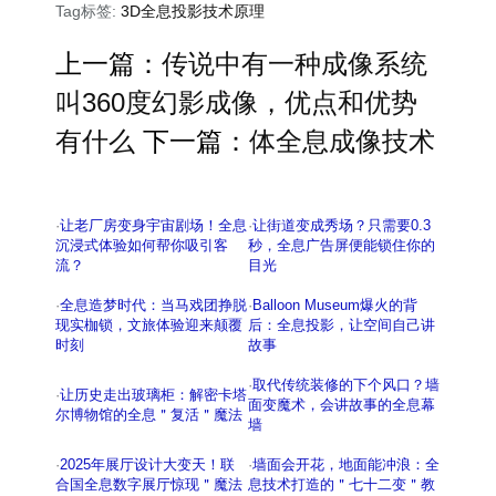
Tag标签:
3D全息投影技术原理
上一篇：
传说中有一种成像系统
叫360度幻影成像，优点和优势
有什么
下一篇：
体全息成像技术
·
让老厂房变身宇宙剧场！全息
·
让街道变成秀场？只需要0.3
沉浸式体验如何帮你吸引客
秒，全息广告屏便能锁住你的
流？
目光
·
全息造梦时代：当马戏团挣脱
·
Balloon Museum爆火的背
现实枷锁，文旅体验迎来颠覆
后：全息投影，让空间自己讲
时刻
故事
·
取代传统装修的下个风口？墙
·
让历史走出玻璃柜：解密卡塔
面变魔术，会讲故事的全息幕
尔博物馆的全息＂复活＂魔法
墙
·
2025年展厅设计大变天！联
·
墙面会开花，地面能冲浪：全
合国全息数字展厅惊现＂魔法
息技术打造的＂七十二变＂教