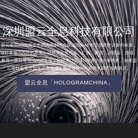
深圳盟云全息科技有限公司
盟云全息6D光场全息的内容制作会跟随国际AR和全息硬件设备的标准，
做好各项IP内容的开发。目前涉足发布会、广告、舞蹈、演唱会、游戏、
教育、医疗等领域的IP开发，已经累计完成109项全息IP著作权。未来盟
云移软会专注如下六大领域，专业做好IP内容的长期开发和供应。
盟云全息「HOLOGRAMCHINA」