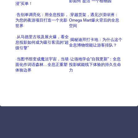
影如何“盘活”一个植物园
浸”买单！
·
告别单调亮化：用全息投影，
·
穿越货架，遇见沙漠绿洲：
为您的夜游项目打造一个光影
Omega Mart爆火背后的全息
世界
空间
·
从马德里古埃及展火爆，看全
·
揭秘迪拜打卡地：为什么这个
息投影如何成为吸引客流的“超
全息博物馆能让游客排队？
级引擎”
·
当图书馆变成魔法宇宙，当墙
·
让场地学会“自我更新”：全息
面化作词语森林…全息正重塑
投影赋能线下体验的持久生命
体验边界
力