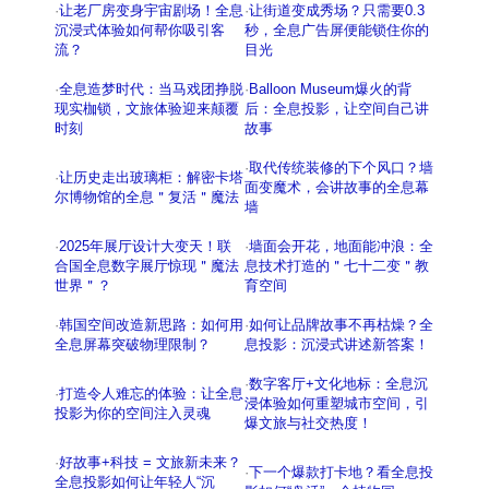
·
让老厂房变身宇宙剧场！全息
·
让街道变成秀场？只需要0.3
沉浸式体验如何帮你吸引客
秒，全息广告屏便能锁住你的
流？
目光
·
全息造梦时代：当马戏团挣脱
·
Balloon Museum爆火的背
现实枷锁，文旅体验迎来颠覆
后：全息投影，让空间自己讲
时刻
故事
·
取代传统装修的下个风口？墙
·
让历史走出玻璃柜：解密卡塔
面变魔术，会讲故事的全息幕
尔博物馆的全息＂复活＂魔法
墙
·
2025年展厅设计大变天！联
·
墙面会开花，地面能冲浪：全
合国全息数字展厅惊现＂魔法
息技术打造的＂七十二变＂教
世界＂？
育空间
·
韩国空间改造新思路：如何用
·
如何让品牌故事不再枯燥？全
全息屏幕突破物理限制？
息投影：沉浸式讲述新答案！
·
数字客厅+文化地标：全息沉
·
打造令人难忘的体验：让全息
浸体验如何重塑城市空间，引
投影为你的空间注入灵魂
爆文旅与社交热度！
·
好故事+科技 = 文旅新未来？
·
下一个爆款打卡地？看全息投
全息投影如何让年轻人“沉