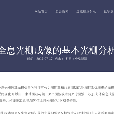
网站首页
盟云新闻
虚拟视觉创意
数字展
全息光栅成像的基本光栅分
时间：2017-07-17 点击：
栏目：全息新闻
全息光栅按其光栅矢量的特征可分为周期型和非周期型两种.周期型体光栅的光
而变化,可以由一束球面波与领一束平面波或者两束球面波干涉形成.体全息成像
以及基元光栅叠加原理,研究体全息光栅的衍射成像特性.
,描述两束光夹角对所记录的非周期型体光栅深度选择性的影响,以及球面参考