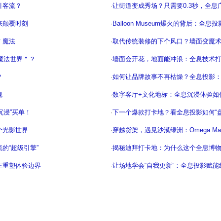
引客流？
·
让街道变成秀场？只需要0.3秒，全
来颠覆时刻
·
Balloon Museum爆火的背后：全
＂魔法
·
取代传统装修的下个风口？墙面变魔
魔法世界＂？
·
墙面会开花，地面能冲浪：全息技术
？
·
如何让品牌故事不再枯燥？全息投影
魂
·
数字客厅+文化地标：全息沉浸体验如
沉浸”买单！
·
下一个爆款打卡地？看全息投影如何“
个光影世界
·
穿越货架，遇见沙漠绿洲：Omega M
的“超级引擎”
·
揭秘迪拜打卡地：为什么这个全息博
正重塑体验边界
·
让场地学会“自我更新”：全息投影赋