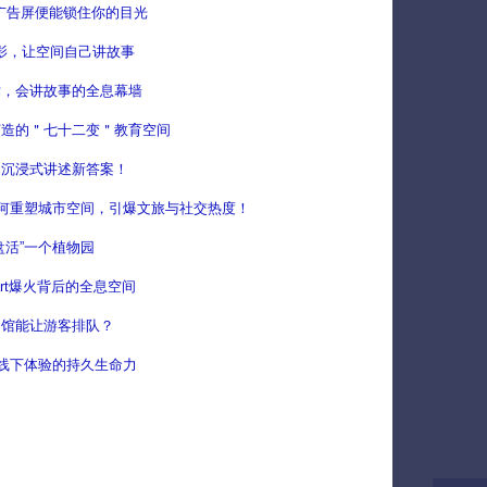
息广告屏便能锁住你的目光
息投影，让空间自己讲故事
术，会讲故事的全息幕墙
打造的＂七十二变＂教育空间
：沉浸式讲述新答案！
何重塑城市空间，引爆文旅与社交热度！
盘活”一个植物园
art爆火背后的全息空间
物馆能让游客排队？
能线下体验的持久生命力