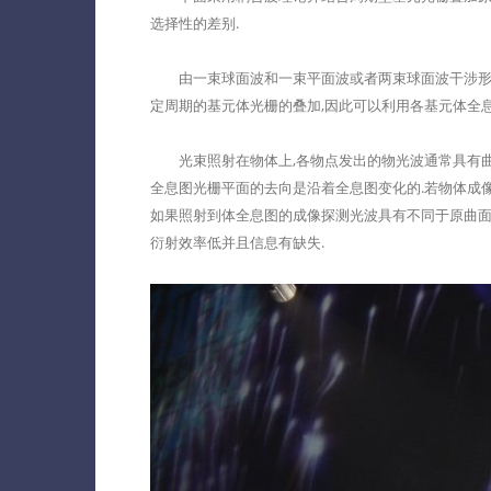
选择性的差别.
由一束球面波和一束平面波或者两束球面波干涉形成体
定周期的基元体光栅的叠加,因此可以利用各基元体全息
光束照射在物体上,各物点发出的物光波通常具有曲面
全息图光栅平面的去向是沿着全息图变化的.若物体成像
如果照射到体全息图的成像探测光波具有不同于原曲面
衍射效率低并且信息有缺失.