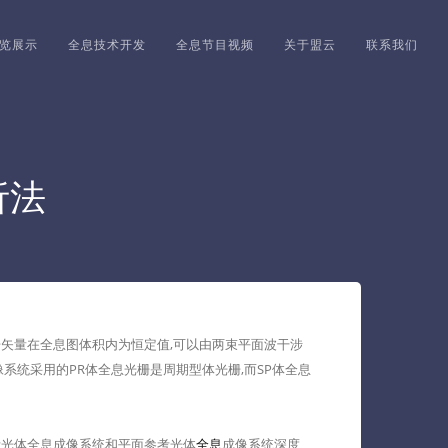
览展示
全息技术开发
全息节目视频
关于盟云
联系我们
析法
栅矢量在全息图体积内为恒定值,可以由两束平面波干涉
系统采用的PR体全息光栅是周期型体光栅,而SP体全息
光体全息成像系统和平面参考光体
全息
成像系统深度