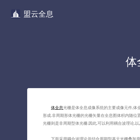
盟云全息
体
体全息
光栅是体全息成像系统的主要成像元件,体
形成.非周期形体光栅的光栅矢量在全息图体积内随位置
光栅则是非周期型体光栅.因此,可以利用耦合波理论,
下面采用耦合波理论并结合周期型基元光栅叠加原理