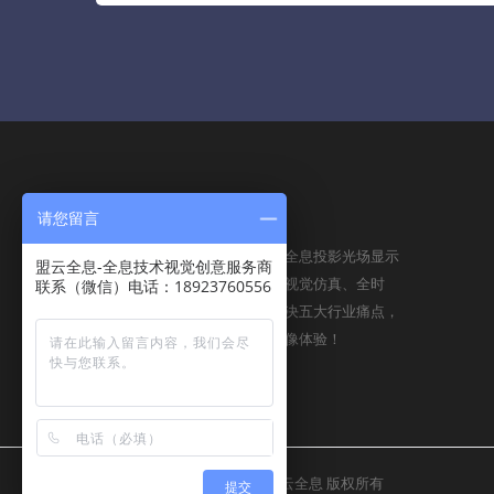
请您留言
ABOUT US
盟云全息将依托全球先进的全息投影光场显示
盟云全息-全息技术视觉创意服务商
技术和云平台，以裸眼，高视觉仿真、全时
联系（微信）电话：18923760556
空、全地域的特征，一举解决五大行业痛点，
呈现给用户无比震撼全息影像体验！
Copyright © 2016-2025
盟云全息
版权所有
提交