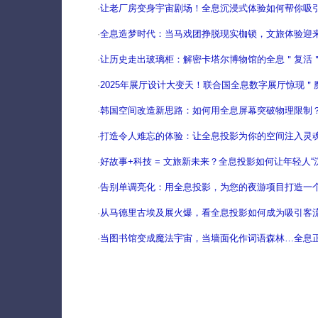
·
让老厂房变身宇宙剧场！全息沉浸式体验如何帮你吸
·
全息造梦时代：当马戏团挣脱现实枷锁，文旅体验迎
·
让历史走出玻璃柜：解密卡塔尔博物馆的全息＂复活
·
2025年展厅设计大变天！联合国全息数字展厅惊现＂
·
韩国空间改造新思路：如何用全息屏幕突破物理限制
·
打造令人难忘的体验：让全息投影为你的空间注入灵
·
好故事+科技 = 文旅新未来？全息投影如何让年轻人“
·
告别单调亮化：用全息投影，为您的夜游项目打造一
·
从马德里古埃及展火爆，看全息投影如何成为吸引客流
·
当图书馆变成魔法宇宙，当墙面化作词语森林…全息