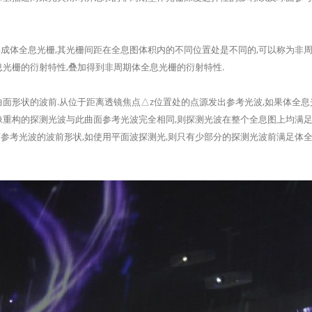
全息光栅,其光栅间距在全息图体积内的不同位置处是不同的,可以称为非周期
光栅的衍射特性,叠加得到非周期体全息光栅的衍射特性.
形状的波前.从位于距离透镜焦点△z位置处的点源发出参考光波,如果体全息
重构的探测光波与此曲面参考光波完全相同,则探测光波在整个全息图上均满足布
参考光波的波前形状,如使用平面波探测光,则只有少部分的探测光波前满足体全