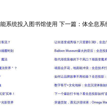
智能系统投入图书馆使用
下一篇：
体全息系
引客流？
·
让街道变成秀场？只需要0.3秒，全
来颠覆时刻
·
Balloon Museum爆火的背后：全
＂魔法
·
取代传统装修的下个风口？墙面变魔
魔法世界＂？
·
墙面会开花，地面能冲浪：全息技术
？
·
如何让品牌故事不再枯燥？全息投影
魂
·
数字客厅+文化地标：全息沉浸体验如
沉浸”买单！
·
下一个爆款打卡地？看全息投影如何“
个光影世界
·
穿越货架，遇见沙漠绿洲：Omega M