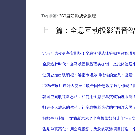
Tag标签:
360度幻影成像原理
上一篇：
全息互动投影语音
·
让老厂房变身宇宙剧场！全息沉浸式体验如何帮你吸
·
全息造梦时代：当马戏团挣脱现实枷锁，文旅体验迎
·
让历史走出玻璃柜：解密卡塔尔博物馆的全息＂复活
·
2025年展厅设计大变天！联合国全息数字展厅惊现＂
·
韩国空间改造新思路：如何用全息屏幕突破物理限制
·
打造令人难忘的体验：让全息投影为你的空间注入灵
·
好故事+科技 = 文旅新未来？全息投影如何让年轻人“
·
告别单调亮化：用全息投影，为您的夜游项目打造一