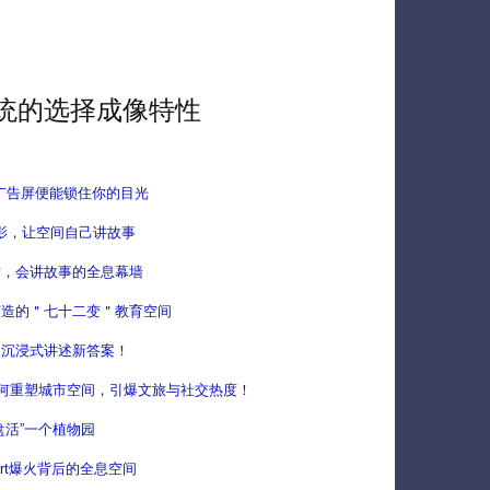
统的选择成像特性
息广告屏便能锁住你的目光
息投影，让空间自己讲故事
术，会讲故事的全息幕墙
打造的＂七十二变＂教育空间
：沉浸式讲述新答案！
何重塑城市空间，引爆文旅与社交热度！
盘活”一个植物园
art爆火背后的全息空间