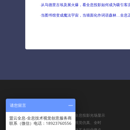
·
从马德里古埃及展火爆，看全息投影如何成为吸引客流
·
当图书馆变成魔法宇宙，当墙面化作词语森林…全息
请您留言
ABOUT US
盟云全息将依托全球先进的全息投影光场显示
盟云全息-全息技术视觉创意服务商
技术和云平台，以裸眼，高视觉仿真、全时
联系（微信）电话：18923760556
空、全地域的特征，一举解决五大行业痛点，