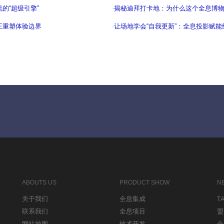
的“超级引擎”
·
揭秘迪拜打卡地：为什么这个全息博
正重塑体验边界
·
让场地学会“自我更新”：全息投影赋
ABOUTS US
PRODUCT SHOW
N
关于我们
全息集成
T
联系我们
全息项目
盟
网站地图
技术开发
全