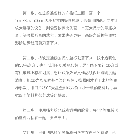
第一步、在提前准备好的方格纸上面，画一个
1cm×3.5cm×6cm大小尺寸的等腰梯形，若是用的iPad之类比
较大屏幕的设备，则需要按照比例画一个更大尺寸的等腰梯
形，等腰梯形画的越大，效果也会更好，画好之后将等腰梯
形按边缘线用剪刀剪下来。
第二步、将设定准确的尺寸坐标裁剪下来，找个透明色
的CD光盘盒，也可以用有机玻璃代替，尽可能不要让CD盒或
有机玻璃上存在划痕，想让成像效果更佳必须保证透明度越
清晰，把CD光盘盒的各个边角剪掉，按照刚才剪下来的等腰
梯形裁，用刀片将CD光盘盒割成四份大小一致的塑料片，再
把四个塑料片都剪成等角梯形。
第三步、使用强力胶水或者透明的胶带，将4个等角梯形
的塑料片粘在一起，要粘牢固。
第四步、只要把粘好的等角梯形放置在自己的智能手机