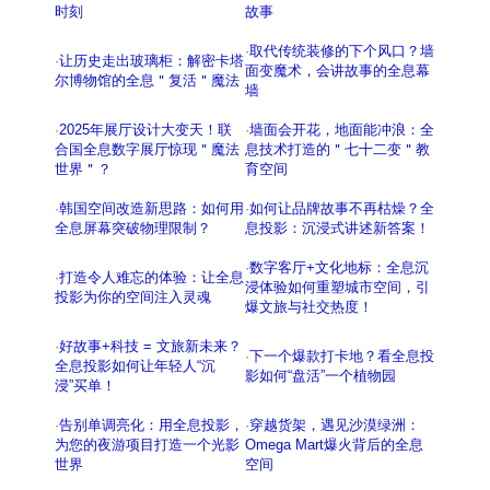
时刻
故事
·
取代传统装修的下个风口？墙
·
让历史走出玻璃柜：解密卡塔
面变魔术，会讲故事的全息幕
尔博物馆的全息＂复活＂魔法
墙
·
2025年展厅设计大变天！联
·
墙面会开花，地面能冲浪：全
合国全息数字展厅惊现＂魔法
息技术打造的＂七十二变＂教
世界＂？
育空间
·
韩国空间改造新思路：如何用
·
如何让品牌故事不再枯燥？全
全息屏幕突破物理限制？
息投影：沉浸式讲述新答案！
·
数字客厅+文化地标：全息沉
·
打造令人难忘的体验：让全息
浸体验如何重塑城市空间，引
投影为你的空间注入灵魂
爆文旅与社交热度！
·
好故事+科技 = 文旅新未来？
·
下一个爆款打卡地？看全息投
全息投影如何让年轻人“沉
影如何“盘活”一个植物园
浸”买单！
·
告别单调亮化：用全息投影，
·
穿越货架，遇见沙漠绿洲：
为您的夜游项目打造一个光影
Omega Mart爆火背后的全息
世界
空间