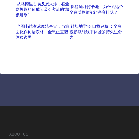
·
从马德里古埃及展火爆，看全
·
揭秘迪拜打卡地：为什么这个
息投影如何成为吸引客流的“超
全息博物馆能让游客排队？
级引擎”
·
当图书馆变成魔法宇宙，当墙
·
让场地学会“自我更新”：全息
面化作词语森林…全息正重塑
投影赋能线下体验的持久生命
体验边界
力
ABOUT US