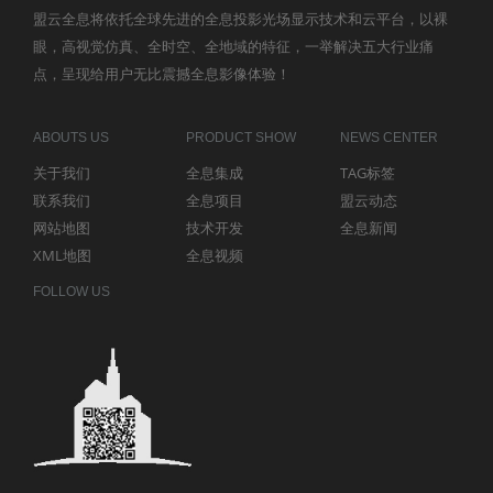
盟云全息将依托全球先进的全息投影光场显示技术和云平台，以裸
眼，高视觉仿真、全时空、全地域的特征，一举解决五大行业痛
点，呈现给用户无比震撼全息影像体验！
ABOUTS US
PRODUCT SHOW
NEWS CENTER
关于我们
全息集成
TAG标签
联系我们
全息项目
盟云动态
网站地图
技术开发
全息新闻
XML地图
全息视频
FOLLOW US