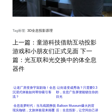
Tag标签:
3D全息投影原理
上一篇：
童游科技借助互动投影
游戏和小朋友们正式见面
下一
篇：
光互联和光交换中的体全息
器件
·
让老厂房变身宇宙剧场！全息
·
让街道变成秀场？只需要0.3
沉浸式体验如何帮你吸引客
秒，全息广告屏便能锁住你的
流？
目光
·
全息造梦时代：当马戏团挣脱
·
Balloon Museum爆火的背
现实枷锁，文旅体验迎来颠覆
后：全息投影，让空间自己讲