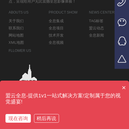
点，呈现给用户无比震撼全息影像体验！
ABOUTS US
PRODUCT SHOW
NEWS CENTER
关于我们
全息集成
TAG标签
联系我们
全息项目
盟云动态
网站地图
技术开发
全息新闻
XML地图
全息视频
FLLOWER US
×
盟云全息-提供1v1一站式解决方案!定制属于您的视
觉盛宴!
现在咨询
稍后再说
Copyright © 2016-2023
深圳盟
粤ICP备17024149号-1
云全息科技有限公司
版权所有