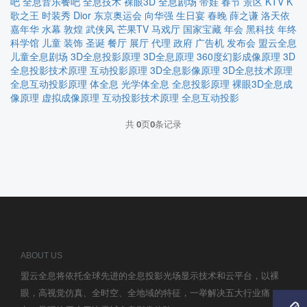
吧
全息音乐餐吧
全息技术
裸眼3D
全息剧场
带娃
春节
景区
KTV
K
歌之王
时装秀
Dior
东京奥运会
向华强
生日宴
春晚
薛之谦
洛天依
嘉年华
水幕
敦煌
武侠风
芒果TV
马戏厅
国家宝藏
年会
黑科技
年终
科学馆
儿童
装饰
圣诞
餐厅
展厅
代理
政府
广告机
发布会
盟云全息
儿童全息剧场
3D全息投影原理
3D全息原理
360度幻影成像原理
3D
全息投影技术原理
互动投影原理
3D全息影像原理
3D全息技术原理
全息互动投影原理
体全息
光学体全息
全息投影原理
裸眼3D全息成
像原理
虚拟成像原理
互动投影技术原理
全息互动投影
共
0
页
0
条记录
ABOUT US
盟云全息将依托全球先进的全息投影光场显示技术和云平台，以裸
眼，高视觉仿真、全时空、全地域的特征，一举解决五大行业痛