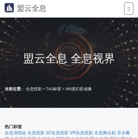
盟云全息
盟云全息 全息视界
当前位置:
：
全息投影
>
TAG标签
> 360度幻影成像
热门标签
全息演唱会
全息投影
3D全息投影
VR全息投影
全息舞台剧
音乐餐