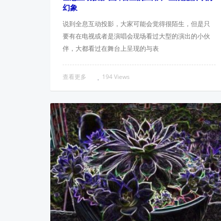
幻象
说到全息互动投影，大家可能会觉得很陌生，但是只
要有在电视或者是演唱会现场看过大型的演出的小伙
伴，大都看过在舞台上呈现的与表
查看更多
194 Views