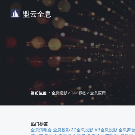
盟云全息
当前位置:
：
全息投影
>
TAG标签
> 全息应用
热门标签
全息演唱会
全息投影
3D全息投影
VR全息投影
全息舞