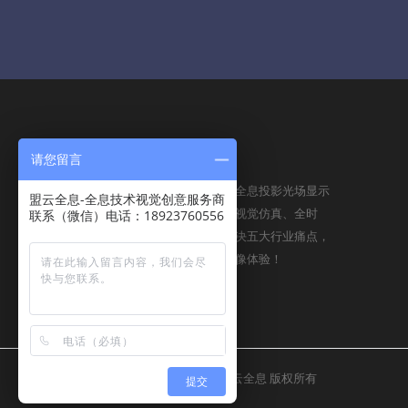
请您留言
ABOUT US
盟云全息将依托全球先进的全息投影光场显示
盟云全息-全息技术视觉创意服务商
技术和云平台，以裸眼，高视觉仿真、全时
联系（微信）电话：18923760556
空、全地域的特征，一举解决五大行业痛点，
呈现给用户无比震撼全息影像体验！
Copyright © 2016-2025
盟云全息
版权所有
提交