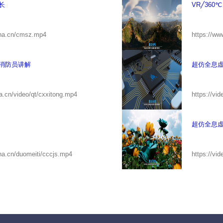
长
VR╱36
ina.cn/cmsz.mp4
https://ww
消防员讲解
超仿全息虚
a.cn/video/qt/cxxitong.mp4
https://vi
超仿全息虚
ina.cn/duomeiti/cccjs.mp4
https://vi