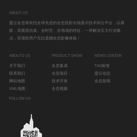
ABOUT US
盟云全息将依托全球先进的全息投影光场显示技术和云平台，以裸
眼，高视觉仿真、全时空、全地域的特征，一举解决五大行业痛
点，呈现给用户无比震撼全息影像体验！
ABOUTS US
PRODUCT SHOW
NEWS CENTER
关于我们
全息集成
TAG标签
联系我们
全息项目
盟云动态
网站地图
技术开发
全息新闻
XML地图
全息视频
FOLLOW US