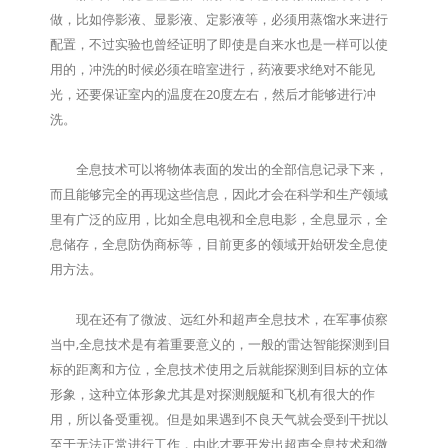
做，比如停影液、显影液、定影液等，必须用蒸馏水来进行
配置，不过实验也曾经证明了即使是自来水也是一样可以使
用的，冲洗的时候必须在暗室进行，药液要求绝对不能见
光，还要保证室内的温度在20度左右，然后才能够进行冲
洗。
全息技术可以将物体表面的发出的全部信息记录下来，
而且能够完全的再现这些信息，因此才会在科学和生产领域
里有广泛的应用，比如全息电视和全息电影，全息显示，全
息储存，全息防伪商标等，目前更多的领域开始研发全息使
用方法。
现在还有了微波、远红外和超声全息技术，在军事侦察
当中,全息技术是有着重要意义的，一般的雷达智能探测到目
标的距离和方位，全息技术使用之后就能探测到目标的立体
形象，这种立体形象尤其是对探测舰艇和飞机有很大的作
用，所以备受重视。但是如果遇到不良天气就会受到干扰以
至于无法正常进行工作，由此才要开发出超声全息技术和微