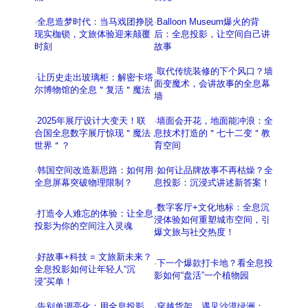
·
全息造梦时代：当马戏团挣脱
·
Balloon Museum爆火的背
现实枷锁，文旅体验迎来颠覆
后：全息投影，让空间自己讲
时刻
故事
·
取代传统装修的下个风口？墙
·
让历史走出玻璃柜：解密卡塔
面变魔术，会讲故事的全息幕
尔博物馆的全息＂复活＂魔法
墙
·
2025年展厅设计大变天！联
·
墙面会开花，地面能冲浪：全
合国全息数字展厅惊现＂魔法
息技术打造的＂七十二变＂教
世界＂？
育空间
·
韩国空间改造新思路：如何用
·
如何让品牌故事不再枯燥？全
全息屏幕突破物理限制？
息投影：沉浸式讲述新答案！
·
数字客厅+文化地标：全息沉
·
打造令人难忘的体验：让全息
浸体验如何重塑城市空间，引
投影为你的空间注入灵魂
爆文旅与社交热度！
·
好故事+科技 = 文旅新未来？
·
下一个爆款打卡地？看全息投
全息投影如何让年轻人“沉
影如何“盘活”一个植物园
浸”买单！
·
告别单调亮化：用全息投影，
·
穿越货架，遇见沙漠绿洲：