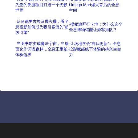
为您的夜游项目打造一个光影
Omega Mart爆火背后的全息
世界
空间
·
从马德里古埃及展火爆，看全
·
揭秘迪拜打卡地：为什么这个
息投影如何成为吸引客流的“超
全息博物馆能让游客排队？
级引擎”
·
当图书馆变成魔法宇宙，当墙
·
让场地学会“自我更新”：全息
面化作词语森林…全息正重塑
投影赋能线下体验的持久生命
体验边界
力