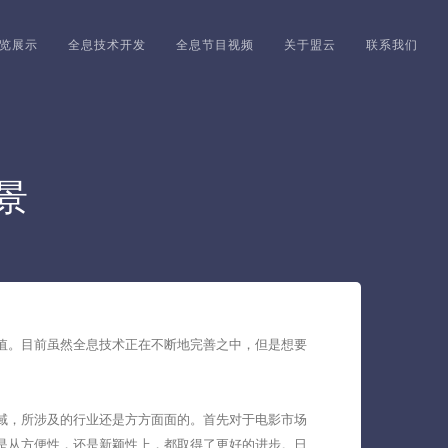
览展示
全息技术开发
全息节目视频
关于盟云
联系我们
景
值。目前虽然全息技术正在不断地完善之中，但是想要
域，所涉及的行业还是方方面面的。首先对于电影市场
是从方便性，还是新颖性上，都取得了更好的进步。日