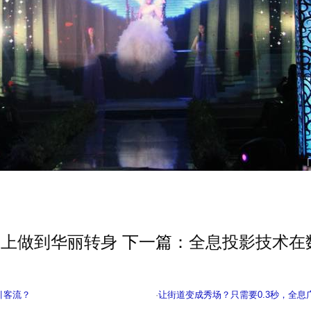
台上做到华丽转身
下一篇：
全息投影技术在
引客流？
·
让街道变成秀场？只需要0.3秒，全