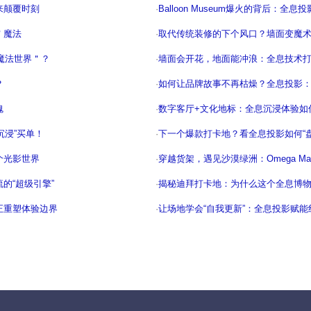
来颠覆时刻
·
Balloon Museum爆火的背后：全
＂魔法
·
取代传统装修的下个风口？墙面变魔
魔法世界＂？
·
墙面会开花，地面能冲浪：全息技术
？
·
如何让品牌故事不再枯燥？全息投影
魂
·
数字客厅+文化地标：全息沉浸体验如
沉浸”买单！
·
下一个爆款打卡地？看全息投影如何“
个光影世界
·
穿越货架，遇见沙漠绿洲：Omega M
的“超级引擎”
·
揭秘迪拜打卡地：为什么这个全息博
正重塑体验边界
·
让场地学会“自我更新”：全息投影赋