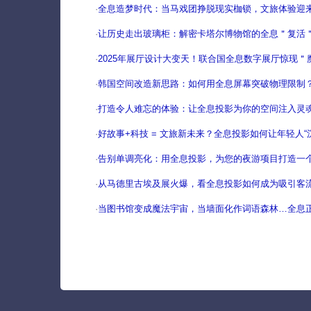
·
全息造梦时代：当马戏团挣脱现实枷锁，文旅体验迎
·
让历史走出玻璃柜：解密卡塔尔博物馆的全息＂复活
·
2025年展厅设计大变天！联合国全息数字展厅惊现＂
·
韩国空间改造新思路：如何用全息屏幕突破物理限制
·
打造令人难忘的体验：让全息投影为你的空间注入灵
·
好故事+科技 = 文旅新未来？全息投影如何让年轻人“
·
告别单调亮化：用全息投影，为您的夜游项目打造一
·
从马德里古埃及展火爆，看全息投影如何成为吸引客流
·
当图书馆变成魔法宇宙，当墙面化作词语森林…全息