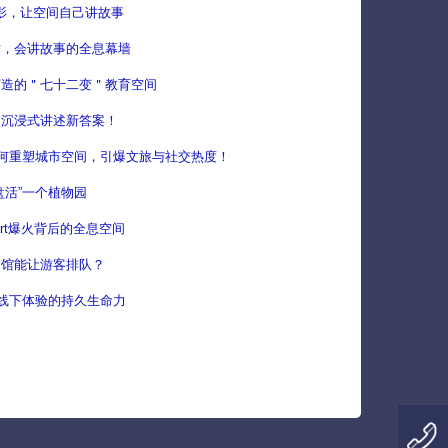
息投影，让空间自己讲故事
术，会讲故事的全息幕墙
打造的＂七十二变＂教育空间
：沉浸式讲述新答案！
何重塑城市空间，引爆文旅与社交热度！
盘活”一个植物园
art爆火背后的全息空间
物馆能让游客排队？
能线下体验的持久生命力