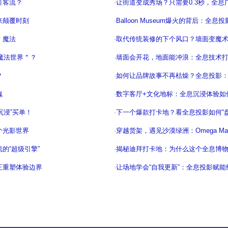
引客流？
·
让街道变成秀场？只需要0.3秒，全
来颠覆时刻
·
Balloon Museum爆火的背后：全
＂魔法
·
取代传统装修的下个风口？墙面变魔
魔法世界＂？
·
墙面会开花，地面能冲浪：全息技术
？
·
如何让品牌故事不再枯燥？全息投影
魂
·
数字客厅+文化地标：全息沉浸体验如
沉浸”买单！
·
下一个爆款打卡地？看全息投影如何“
个光影世界
·
穿越货架，遇见沙漠绿洲：Omega M
的“超级引擎”
·
揭秘迪拜打卡地：为什么这个全息博
正重塑体验边界
·
让场地学会“自我更新”：全息投影赋