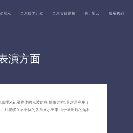
览展示
全息技术开发
全息节目视频
关于盟云
联系我们
表演方面
原理来记录物体的光波信息(拍摄过程),其次是利用了
,并且能够互不干扰的各自显示出来.由于新出现的这种