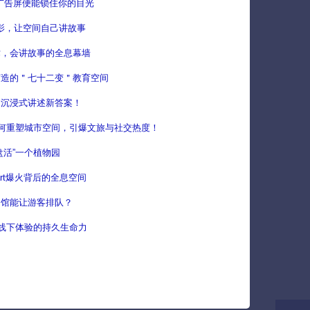
息广告屏便能锁住你的目光
息投影，让空间自己讲故事
术，会讲故事的全息幕墙
打造的＂七十二变＂教育空间
：沉浸式讲述新答案！
何重塑城市空间，引爆文旅与社交热度！
盘活”一个植物园
art爆火背后的全息空间
物馆能让游客排队？
能线下体验的持久生命力