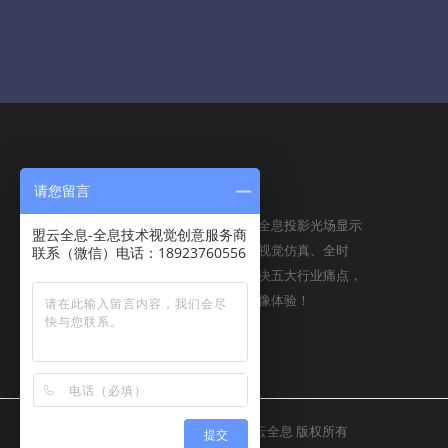
请您留言
ABOUT US
盟云全息将依托全球先进的全息投影光场显示
盟云全息-全息技术视觉创意服务商
技术和云平台，以裸眼，高视觉仿真、全时
联系（微信）电话：18923760556
空、全地域的特征，一举解决五大行业痛点，
呈现给用户无比震撼全息影像体验！
Copyright © 2016-2025
盟云全息
版权所有
提交