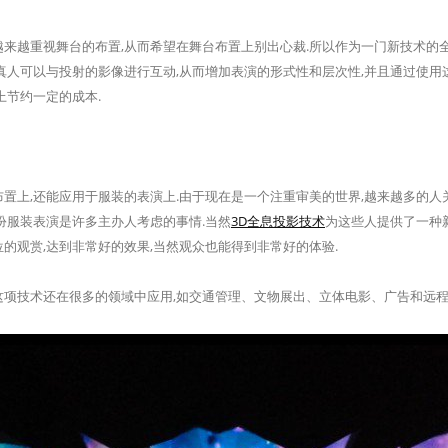
越重视舞台的布置,从而希望在舞台布置上别出心裁.所以作为一门新技术的全
真人可以与投射的影像进行互动,从而增加表演的形式性和层次性,并且通过使用
上节约一定的成本.
上,还能应用于服装的表演上.由于现在是一个注重审美的世界,越来越多的人
扮服装表演是许多主办人考虑的事情.当然
3D全息投影技术
为这些人提供了一种新
的观赏,达到非常好的效果,当然观众也能得到非常好的体验.
技术还在很多的领域中应用,如交通管理、文物展出、立体电影、广告和远程沟