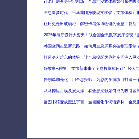
·
让老厂房变身宇宙剧场！全息沉浸式体验如何帮你吸
·
全息造梦时代：当马戏团挣脱现实枷锁，文旅体验迎
·
让历史走出玻璃柜：解密卡塔尔博物馆的全息＂复活
·
2025年展厅设计大变天！联合国全息数字展厅惊现＂
·
韩国空间改造新思路：如何用全息屏幕突破物理限制
·
打造令人难忘的体验：让全息投影为你的空间注入灵
·
好故事+科技 = 文旅新未来？全息投影如何让年轻人“
·
告别单调亮化：用全息投影，为您的夜游项目打造一
·
从马德里古埃及展火爆，看全息投影如何成为吸引客流
·
当图书馆变成魔法宇宙，当墙面化作词语森林…全息