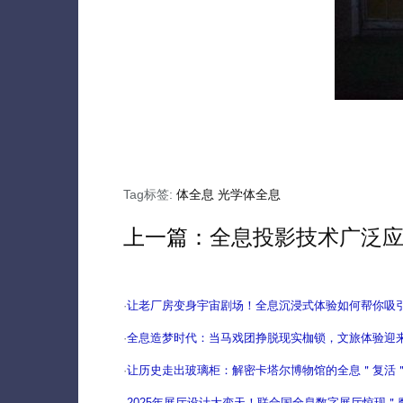
Tag标签:
体全息
光学体全息
上一篇：
全息投影技术广泛
·
让老厂房变身宇宙剧场！全息沉浸式体验如何帮你吸
·
全息造梦时代：当马戏团挣脱现实枷锁，文旅体验迎
·
让历史走出玻璃柜：解密卡塔尔博物馆的全息＂复活
·
2025年展厅设计大变天！联合国全息数字展厅惊现＂