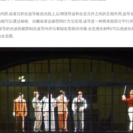
,或者沉积在波导板或光线上,以增强导波和全息元件之间的互相作用.波导全
功能可以通过棱镜、光栅或者边缘照明灯方法实现.波导是一种两表面部分平行并
入波导的光波则被限制在波导内并沿着锯齿形路径传播.全息感光材料(可以使卤化
全息图.