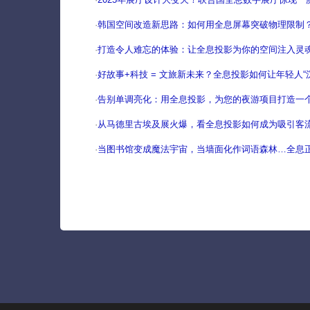
·
韩国空间改造新思路：如何用全息屏幕突破物理限制
·
打造令人难忘的体验：让全息投影为你的空间注入灵
·
好故事+科技 = 文旅新未来？全息投影如何让年轻人“
·
告别单调亮化：用全息投影，为您的夜游项目打造一
·
从马德里古埃及展火爆，看全息投影如何成为吸引客流
·
当图书馆变成魔法宇宙，当墙面化作词语森林…全息