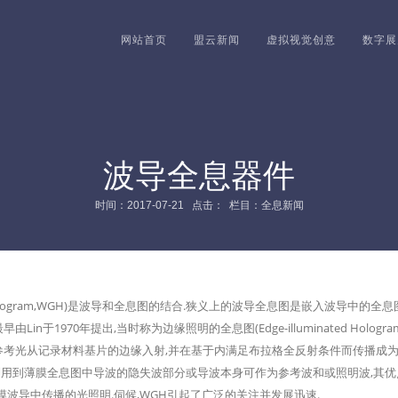
网站首页
盟云新闻
虚拟视觉创意
数字展
波导全息器件
时间：2017-07-21 点击：
栏目：全息新闻
de Hologram,WGH)是波导和全息图的结合.狭义上的波导全息图是嵌入波导中
in于1970年提出,当时称为边缘照明的全息图(Edge-illuminated Hol
光从记录材料基片的边缘入射,并在基于内满足布拉格全反射条件而传播成为导波,其
要利用到薄膜全息图中导波的隐失波部分或导波本身可作为参考波和或照明波,其
薄膜波导中传播的光照明.伺候,WGH引起了广泛的关注并发展迅速.