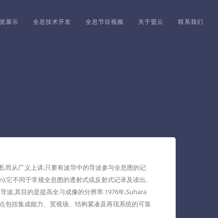
览展示
全息技术开发
全息节目视频
关于盟云
联系我们
的全息图,而从广义上讲,只要有波导中的导波参与全息图的记
ogram),它不同于常规全息图的透射式或反射式记录及读出,
目的是提高全习成像的分辨率.1976年,Suhara
优点包括集成能力、宽视场、结构紧凑及再现系统的可靠