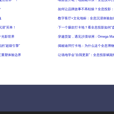
？
·
如何让品牌故事不再枯燥？全息投影
魂
·
数字客厅+文化地标：全息沉浸体验如
沉浸”买单！
·
下一个爆款打卡地？看全息投影如何“
个光影世界
·
穿越货架，遇见沙漠绿洲：Omega M
的“超级引擎”
·
揭秘迪拜打卡地：为什么这个全息博
正重塑体验边界
·
让场地学会“自我更新”：全息投影赋