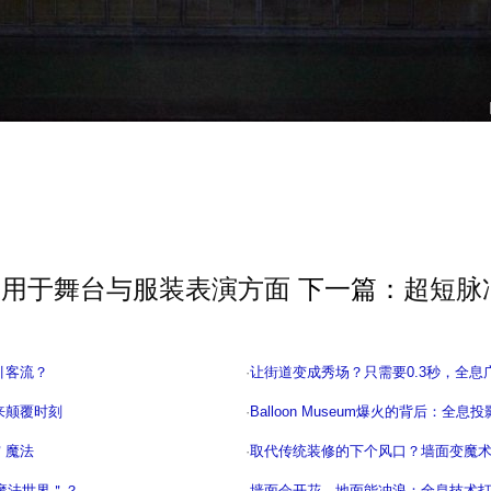
应用于舞台与服装表演方面
下一篇：
超短脉
引客流？
·
让街道变成秀场？只需要0.3秒，全
来颠覆时刻
·
Balloon Museum爆火的背后：全
＂魔法
·
取代传统装修的下个风口？墙面变魔
魔法世界＂？
·
墙面会开花，地面能冲浪：全息技术