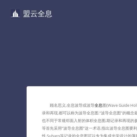
盟云全息
顾名思义,全息波导或波导
全息
图(Wave Gui
录和再现,都可以称为波导全息图.“波导全息图”的概念最早由L
也不同于常规邻面入射的体积全息图,期记录和再现的参考
等首先采用“波导全息图”这一术语,指出波导全息图
性.Suharo等记录的全息图可以专为集成光学设计的